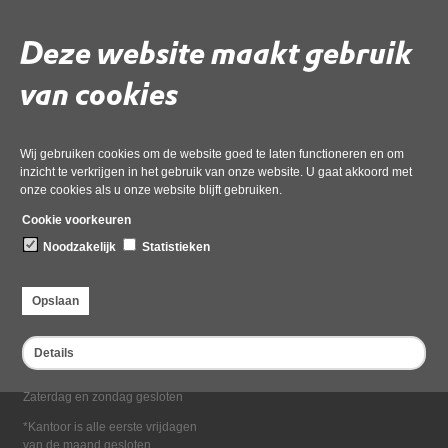
Deel deze pagina
Deze website maakt gebruik
van cookies
Wij gebruiken cookies om de website goed te laten functioneren en om
inzicht te verkrijgen in het gebruik van onze website. U gaat akkoord met
onze cookies als u onze website blijft gebruiken.
Bezoekadres
Cookie voorkeuren
Dampten 2, 1624 NR Hoorn
Noodzakelijk
Statistieken
Postadres
Postbus 2095, 1620 EB Hoorn
Opslaan
Openingstijden kantoor
Maandag tot en met vrijdag*
Details
van 08:00 tot 16:30
Zaterdag en zondag gesloten
*Kantoor is alle eerste vrijdagen
van de maand gesloten.