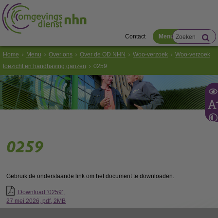
Contact
Menu
Home
Menu
Over ons
Over de OD NHN
Woo-verzoek
Woo-verzoek
toezicht en handhaving ganzen
0259
0259
Gebruik de onderstaande link om het document te downloaden.
Download ‘0259’,
27 mei 2026,
pdf
, 2MB