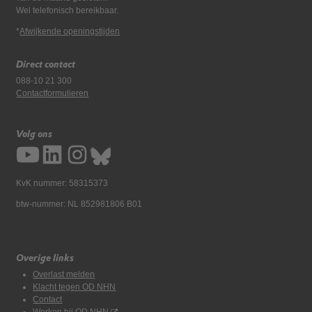
Wel telefonisch bereikbaar.
*
Afwijkende openingstijden
Direct contact
088-10 21 300
Contactformulieren
Volg ons
KvK nummer: 58315373
btw-nummer: NL 852981806 B01
Overige links
Overlast melden
Klacht tegen OD NHN
Contact