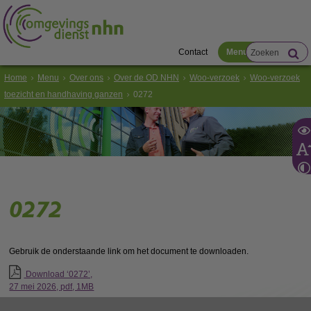
Contact
Menu
Home
Menu
Over ons
Over de OD NHN
Woo-verzoek
Woo-verzoek
toezicht en handhaving ganzen
0272
0272
Gebruik de onderstaande link om het document te downloaden.
Download ‘0272’,
27 mei 2026,
pdf
, 1MB