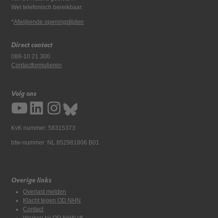
Wel telefonisch bereikbaar.
*
Afwijkende openingstijden
Direct contact
088-10 21 300
Contactformulieren
Volg ons
KvK nummer: 58315373
btw-nummer: NL 852981806 B01
Overige links
Overlast melden
Klacht tegen OD NHN
Contact