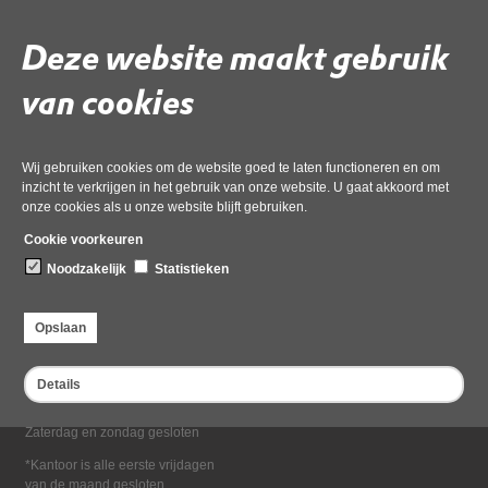
Deel deze pagina
Deze website maakt gebruik
van cookies
Wij gebruiken cookies om de website goed te laten functioneren en om
inzicht te verkrijgen in het gebruik van onze website. U gaat akkoord met
onze cookies als u onze website blijft gebruiken.
Bezoekadres
Cookie voorkeuren
Dampten 2, 1624 NR Hoorn
Noodzakelijk
Statistieken
Postadres
Postbus 2095, 1620 EB Hoorn
Opslaan
Openingstijden kantoor
Maandag tot en met vrijdag*
Details
van 08:00 tot 16:30
Zaterdag en zondag gesloten
*Kantoor is alle eerste vrijdagen
van de maand gesloten.