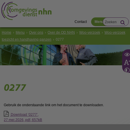
Contact
Menu
Home
Menu
Over ons
Over de OD NHN
Woo-verzoek
Woo-verzoek
toezicht en handhaving ganzen
0277
0277
Gebruik de onderstaande link om het document te downloaden.
Download ‘0277’,
27 mei 2026,
pdf
, 657kB