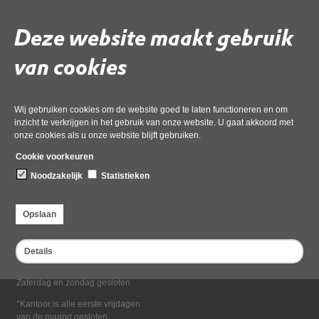
Deel deze pagina
Deze website maakt gebruik
van cookies
Wij gebruiken cookies om de website goed te laten functioneren en om
inzicht te verkrijgen in het gebruik van onze website. U gaat akkoord met
onze cookies als u onze website blijft gebruiken.
Bezoekadres
Cookie voorkeuren
Dampten 2, 1624 NR Hoorn
Noodzakelijk
Statistieken
Postadres
Postbus 2095, 1620 EB Hoorn
Opslaan
Openingstijden kantoor
Maandag tot en met vrijdag*
Details
van 08:00 tot 16:30
Zaterdag en zondag gesloten
*Kantoor is alle eerste vrijdagen
van de maand gesloten.