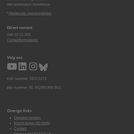
Wel telefonisch bereikbaar.
*
Afwijkende openingstijden
Direct contact
088-10 21 300
Contactformulieren
Volg ons
KvK nummer: 58315373
btw-nummer: NL 852981806 B01
Overige links
Overlast melden
Klacht tegen OD NHN
Contact