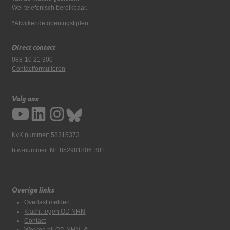
Wel telefonisch bereikbaar.
*
Afwijkende openingstijden
Direct contact
088-10 21 300
Contactformulieren
Volg ons
KvK nummer: 58315373
btw-nummer: NL 852981806 B01
Overige links
Overlast melden
Klacht tegen OD NHN
Contact