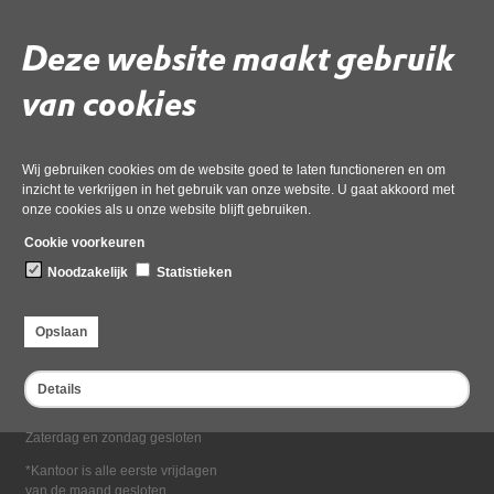
Deel deze pagina
Deze website maakt gebruik
van cookies
Wij gebruiken cookies om de website goed te laten functioneren en om
inzicht te verkrijgen in het gebruik van onze website. U gaat akkoord met
onze cookies als u onze website blijft gebruiken.
Bezoekadres
Cookie voorkeuren
Dampten 2, 1624 NR Hoorn
Noodzakelijk
Statistieken
Postadres
Postbus 2095, 1620 EB Hoorn
Opslaan
Openingstijden kantoor
Maandag tot en met vrijdag*
Details
van 08:00 tot 16:30
Zaterdag en zondag gesloten
*Kantoor is alle eerste vrijdagen
van de maand gesloten.