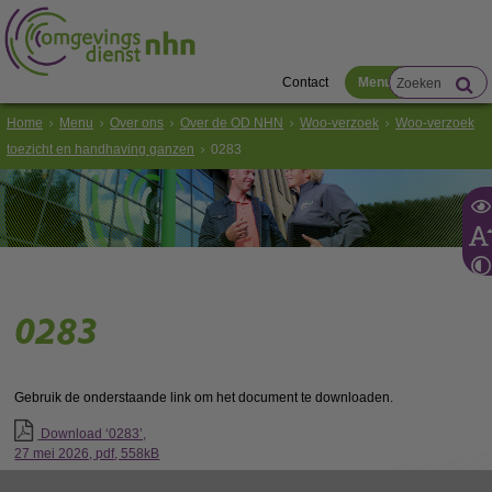
Contact
Menu
Home
Menu
Over ons
Over de OD NHN
Woo-verzoek
Woo-verzoek
toezicht en handhaving ganzen
0283
0283
Gebruik de onderstaande link om het document te downloaden.
Download ‘0283’,
27 mei 2026,
pdf
, 558kB