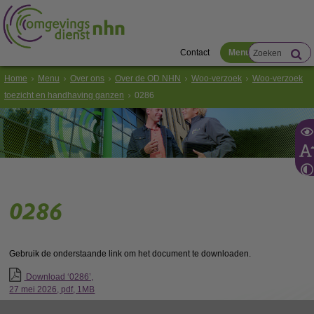
Contact
Menu
Home
Menu
Over ons
Over de OD NHN
Woo-verzoek
Woo-verzoek
toezicht en handhaving ganzen
0286
0286
Gebruik de onderstaande link om het document te downloaden.
Download ‘0286’,
27 mei 2026,
pdf
, 1MB