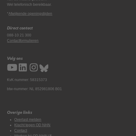
Wel telefonisch bereikbaar.
*
Afwijkende openingstijden
Direct contact
088-10 21 300
Contactformulieren
Volg ons
KvK nummer: 58315373
btw-nummer: NL 852981806 B01
Overige links
Overlast melden
Klacht tegen OD NHN
Contact