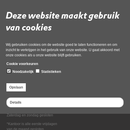
Deel deze pagina
Deze website maakt gebruik
van cookies
Wij gebruiken cookies om de website goed te laten functioneren en om
inzicht te verkrijgen in het gebruik van onze website. U gaat akkoord met
onze cookies als u onze website blijft gebruiken.
Bezoekadres
Cookie voorkeuren
Dampten 2, 1624 NR Hoorn
Noodzakelijk
Statistieken
Postadres
Postbus 2095, 1620 EB Hoorn
Opslaan
Openingstijden kantoor
Maandag tot en met vrijdag*
Details
van 08:00 tot 16:30
Zaterdag en zondag gesloten
*Kantoor is alle eerste vrijdagen
van de maand gesloten.