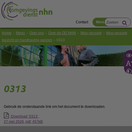
Contact
Menu
Home
Menu
Over ons
Over de OD NHN
Woo-verzoek
Woo-verzoek
toezicht en handhaving ganzen
0313
0313
Gebruik de onderstaande link om het document te downloaden.
Download ‘0313’,
27 mei 2026,
pdf
, 457kB