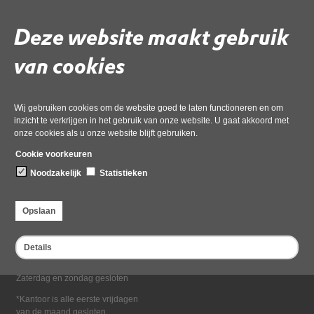
Deel deze pagina
Deze website maakt gebruik
van cookies
Wij gebruiken cookies om de website goed te laten functioneren en om
inzicht te verkrijgen in het gebruik van onze website. U gaat akkoord met
onze cookies als u onze website blijft gebruiken.
Bezoekadres
Cookie voorkeuren
Dampten 2, 1624 NR Hoorn
Noodzakelijk
Statistieken
Postadres
Postbus 2095, 1620 EB Hoorn
Opslaan
Openingstijden kantoor
Maandag tot en met vrijdag*
Details
van 08:00 tot 16:30
Zaterdag en zondag gesloten
*Kantoor is alle eerste vrijdagen
van de maand gesloten.