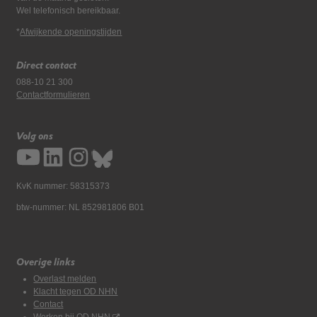
Wel telefonisch bereikbaar.
*
Afwijkende openingstijden
Direct contact
088-10 21 300
Contactformulieren
Volg ons
KvK nummer: 58315373
btw-nummer: NL 852981806 B01
Overige links
Overlast melden
Klacht tegen OD NHN
Contact