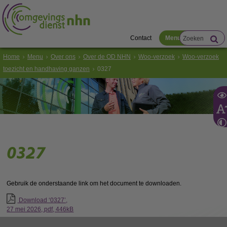
Contact
Menu
Home
Menu
Over ons
Over de OD NHN
Woo-verzoek
Woo-verzoek
toezicht en handhaving ganzen
0327
0327
Gebruik de onderstaande link om het document te downloaden.
Download ‘0327’,
27 mei 2026,
pdf
, 446kB