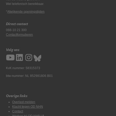
Wel telefonisch bereikbaar.
*
Afwijkende openingstijden
Direct contact
088-10 21 300
Contactformulieren
Volg ons
KvK nummer: 58315373
btw-nummer: NL 852981806 B01
Overige links
Overlast melden
Klacht tegen OD NHN
Contact