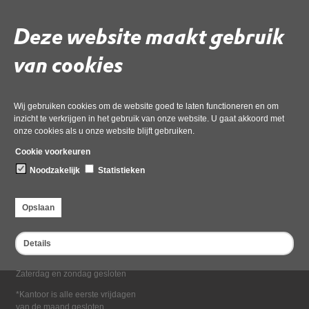
Deel deze pagina
Deze website maakt gebruik
van cookies
Wij gebruiken cookies om de website goed te laten functioneren en om
inzicht te verkrijgen in het gebruik van onze website. U gaat akkoord met
onze cookies als u onze website blijft gebruiken.
Bezoekadres
Cookie voorkeuren
Dampten 2, 1624 NR Hoorn
Noodzakelijk
Statistieken
Postadres
Postbus 2095, 1620 EB Hoorn
Opslaan
Openingstijden kantoor
Maandag tot en met vrijdag*
Details
van 08:00 tot 16:30
Zaterdag en zondag gesloten
*Kantoor is alle eerste vrijdagen
van de maand gesloten.