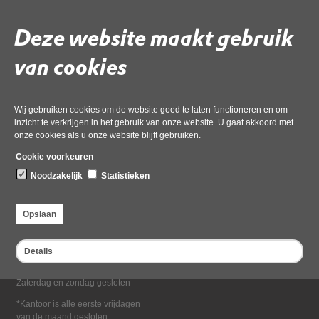
Deel deze pagina
Deze website maakt gebruik
van cookies
Wij gebruiken cookies om de website goed te laten functioneren en om
inzicht te verkrijgen in het gebruik van onze website. U gaat akkoord met
onze cookies als u onze website blijft gebruiken.
Bezoekadres
Cookie voorkeuren
Dampten 2, 1624 NR Hoorn
Noodzakelijk
Statistieken
Postadres
Postbus 2095, 1620 EB Hoorn
Opslaan
Openingstijden kantoor
Maandag tot en met vrijdag*
Details
van 08:00 tot 16:30
Zaterdag en zondag gesloten
*Kantoor is alle eerste vrijdagen
van de maand gesloten.