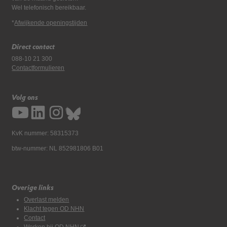
Wel telefonisch bereikbaar.
*
Afwijkende openingstijden
Direct contact
088-10 21 300
Contactformulieren
Volg ons
KvK nummer: 58315373
btw-nummer: NL 852981806 B01
Overige links
Overlast melden
Klacht tegen OD NHN
Contact