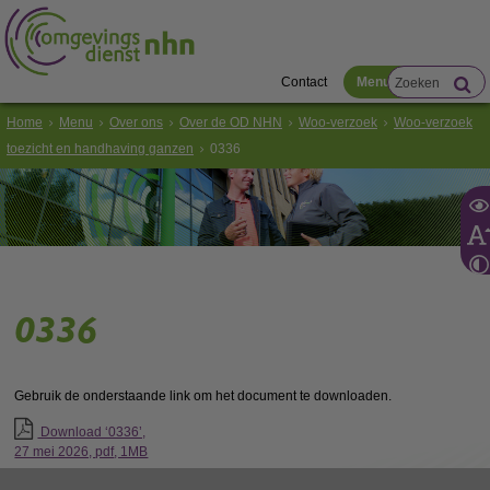
Contact
Menu
Home
Menu
Over ons
Over de OD NHN
Woo-verzoek
Woo-verzoek
toezicht en handhaving ganzen
0336
0336
Gebruik de onderstaande link om het document te downloaden.
Download ‘0336’,
27 mei 2026,
pdf
, 1MB