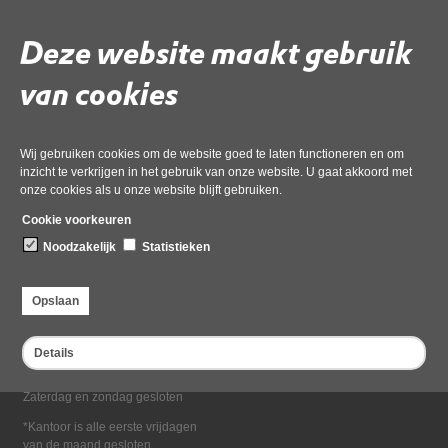
Deel deze pagina
Deze website maakt gebruik
van cookies
Wij gebruiken cookies om de website goed te laten functioneren en om
inzicht te verkrijgen in het gebruik van onze website. U gaat akkoord met
onze cookies als u onze website blijft gebruiken.
Bezoekadres
Cookie voorkeuren
Dampten 2, 1624 NR Hoorn
Noodzakelijk
Statistieken
Postadres
Postbus 2095, 1620 EB Hoorn
Opslaan
Openingstijden kantoor
Maandag tot en met vrijdag*
Details
van 08:00 tot 16:30
Zaterdag en zondag gesloten
*Kantoor is alle eerste vrijdagen
van de maand gesloten.