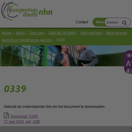
Contact
Menu
Home
Menu
Over ons
Over de OD NHN
Woo-verzoek
Woo-verzoek
toezicht en handhaving ganzen
0339
0339
Gebruik de onderstaande link om het document te downloaden.
Download ‘0339’,
27 mei 2026,
pdf
, 1MB