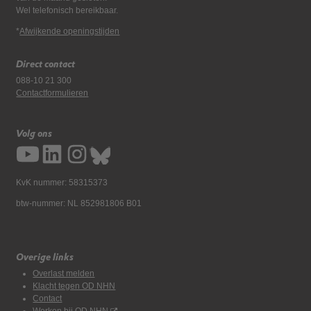
Wel telefonisch bereikbaar.
*
Afwijkende openingstijden
Direct contact
088-10 21 300
Contactformulieren
Volg ons
KvK nummer: 58315373
btw-nummer: NL 852981806 B01
Overige links
Overlast melden
Klacht tegen OD NHN
Contact