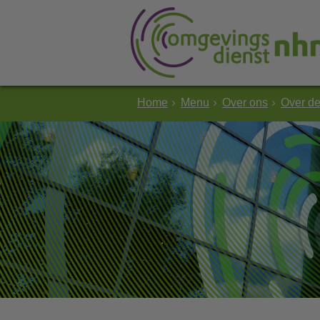
Home
Menu
Over ons
Over d