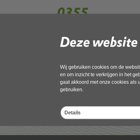
0355
Deze website 
Gebruik de onderstaande link om het
Download ‘0355’,
27 mei 2026,
pdf
, 415kB
Wij gebruiken cookies om de website
en om inzicht te verkrijgen in het g
Deel deze pagina
gaat akkoord met onze cookies als u 
gebruiken.
Details