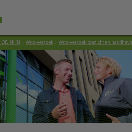
e OD NHN
Woo-verzoek
Woo-verzoek toezicht en handhav