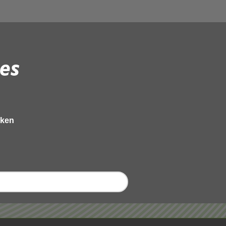
es
eken