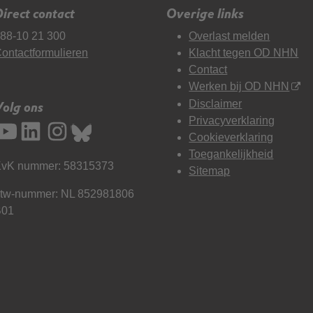
irect contact
Overige links
88-10 21 300
Overlast melden
ontactformulieren
Klacht tegen OD NHN
Contact
Werken bij OD NHN
Disclaimer
Volg ons
Privacyverklaring
Cookieverklaring
Toegankelijkheid
vK nummer: 58315373
Sitemap
tw-nummer: NL 852981806
B01