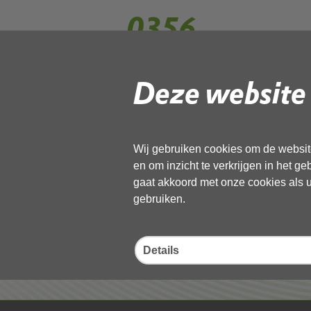
0356
Deze website 
Gebruik de onderstaande link om het
Download ‘0356’,
27 mei 2026,
pdf
, 273kB
Wij gebruiken cookies om de website
en om inzicht te verkrijgen in het g
Deel deze pagina
gaat akkoord met onze cookies als u 
gebruiken.
Details