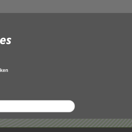
es
eken