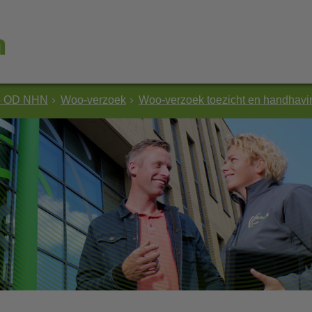
e OD NHN
Woo-verzoek
Woo-verzoek toezicht en handhav