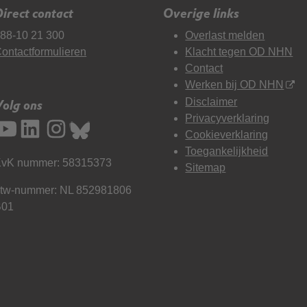
irect contact
Overige links
88-10 21 300
Overlast melden
ontactformulieren
Klacht tegen OD NHN
Contact
Werken bij OD NHN
Disclaimer
Volg ons
Privacyverklaring
Cookieverklaring
Toegankelijkheid
vK nummer: 58315373
Sitemap
tw-nummer: NL 852981806
B01