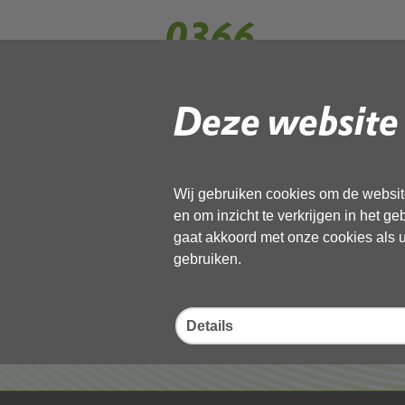
0366
Deze website 
Gebruik de onderstaande link om het
Download ‘0366’,
27 mei 2026,
pdf
, 385kB
Wij gebruiken cookies om de website
en om inzicht te verkrijgen in het g
Deel deze pagina
gaat akkoord met onze cookies als u 
gebruiken.
Details