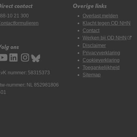
irect contact
Overige links
88-10 21 300
Overlast melden
ontactformulieren
Klacht tegen OD NHN
Contact
Werken bij OD NHN
Disclaimer
Volg ons
Privacyverklaring
Cookieverklaring
Toegankelijkheid
vK nummer: 58315373
Sitemap
tw-nummer: NL 852981806
B01