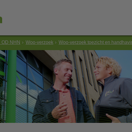
e OD NHN
Woo-verzoek
Woo-verzoek toezicht en handhav