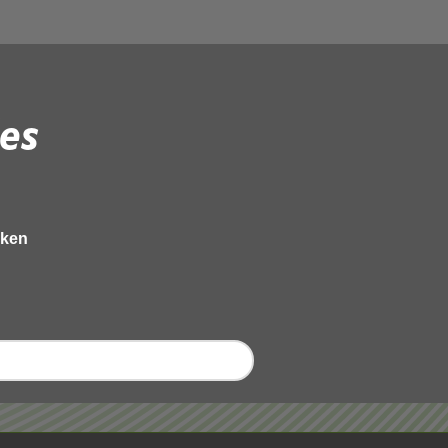
es
eken