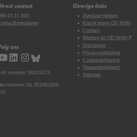
irect contact
Overige links
88-10 21 300
Overlast melden
ontactformulieren
Klacht tegen OD NHN
Contact
Werken bij OD NHN
Disclaimer
Volg ons
Privacyverklaring
Cookieverklaring
Toegankelijkheid
vK nummer: 58315373
Sitemap
tw-nummer: NL 852981806
B01