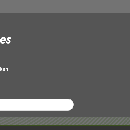
es
eken