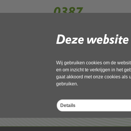
0387
Deze website 
Gebruik de onderstaande link om het
Download ‘0387’,
27 mei 2026,
pdf
, 1MB
Wij gebruiken cookies om de website
en om inzicht te verkrijgen in het g
Deel deze pagina
gaat akkoord met onze cookies als u 
gebruiken.
Details