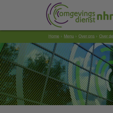
Home
Menu
Over ons
Over d