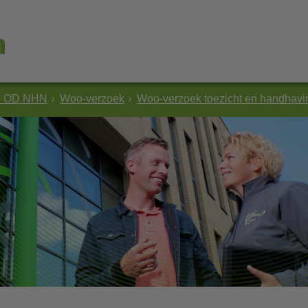
e OD NHN
Woo-verzoek
Woo-verzoek toezicht en handhav