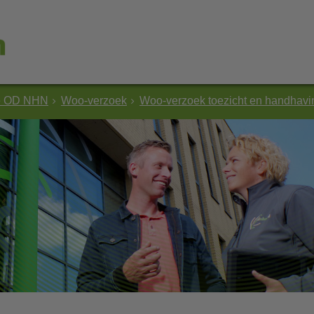
e OD NHN
Woo-verzoek
Woo-verzoek toezicht en handhav