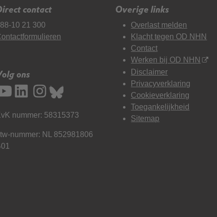
irect contact
Overige links
88-10 21 300
Overlast melden
ontactformulieren
Klacht tegen OD NHN
Contact
Werken bij OD NHN
Disclaimer
Volg ons
Privacyverklaring
Cookieverklaring
Toegankelijkheid
vK nummer: 58315373
Sitemap
tw-nummer: NL 852981806
B01