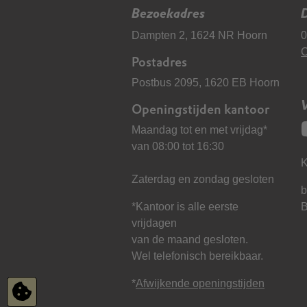
Bezoekadres
D
Dampten 2, 1624 NR Hoorn
0
C
Postadres
Postbus 2095, 1620 EB Hoorn
Openingstijden kantoor
Maandag tot en met vrijdag*
van 08:00 tot 16:30
K
Zaterdag en zondag gesloten
b
*Kantoor is alle eerste
vrijdagen
van de maand gesloten.
Wel telefonisch bereikbaar.
*
Afwijkende openingstijden