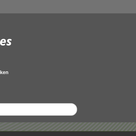
es
eken