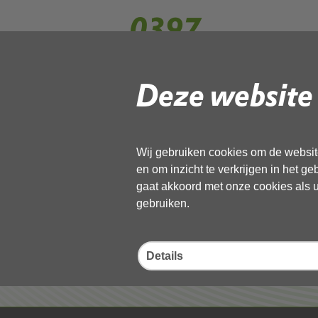
0397
Deze website 
Gebruik de onderstaande link om het
Download ‘0397’,
27 mei 2026,
pdf
, 905kB
Wij gebruiken cookies om de website
en om inzicht te verkrijgen in het g
Deel deze pagina
gaat akkoord met onze cookies als u 
gebruiken.
Details