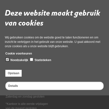
Deel deze pagina
Deze website maakt gebruik
van cookies
Wij gebruiken cookies om de website goed te laten functioneren en om
inzicht te verkrijgen in het gebruik van onze website. U gaat akkoord met
onze cookies als u onze website blijft gebruiken.
Bezoekadres
Cookie voorkeuren
Dampten 2, 1624 NR Hoorn
Noodzakelijk
Statistieken
Postadres
Postbus 2095, 1620 EB Hoorn
Opslaan
Openingstijden kantoor
Maandag tot en met vrijdag*
Details
van 08:00 tot 16:30
Zaterdag en zondag gesloten
*Kantoor is alle eerste vrijdagen
van de maand gesloten.