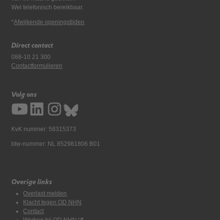
Wel telefonisch bereikbaar.
*
Afwijkende openingstijden
Direct contact
088-10 21 300
Contactformulieren
Volg ons
KvK nummer: 58315373
btw-nummer: NL 852981806 B01
Overige links
Overlast melden
Klacht tegen OD NHN
Contact