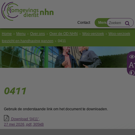
Contact
Menu
Home
Menu
Over ons
Over de OD NHN
Woo-verzoek
Woo-verzoek
toezicht en handhaving ganzen
0411
0411
Gebruik de onderstaande link om het document te downloaden.
Download ‘0411’,
27 mei 2026,
pdf
, 305kB