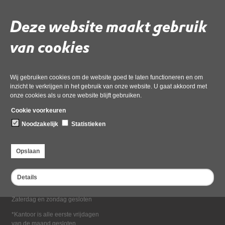
Deel deze pagina
Deze website maakt gebruik
van cookies
Wij gebruiken cookies om de website goed te laten functioneren en om
inzicht te verkrijgen in het gebruik van onze website. U gaat akkoord met
onze cookies als u onze website blijft gebruiken.
Bezoekadres
Cookie voorkeuren
Dampten 2, 1624 NR Hoorn
Noodzakelijk
Statistieken
Postadres
Postbus 2095, 1620 EB Hoorn
Opslaan
Openingstijden kantoor
Maandag tot en met vrijdag*
Details
van 08:00 tot 16:30
Zaterdag en zondag gesloten
*Kantoor is alle eerste vrijdagen
van de maand gesloten.