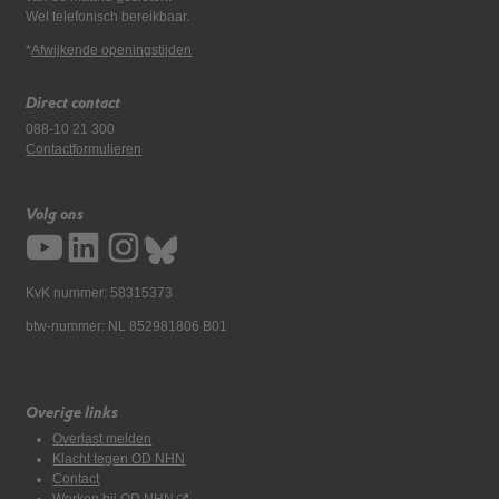
Wel telefonisch bereikbaar.
*
Afwijkende openingstijden
Direct contact
088-10 21 300
Contactformulieren
Volg ons
KvK nummer: 58315373
btw-nummer: NL 852981806 B01
Overige links
Overlast melden
Klacht tegen OD NHN
Contact