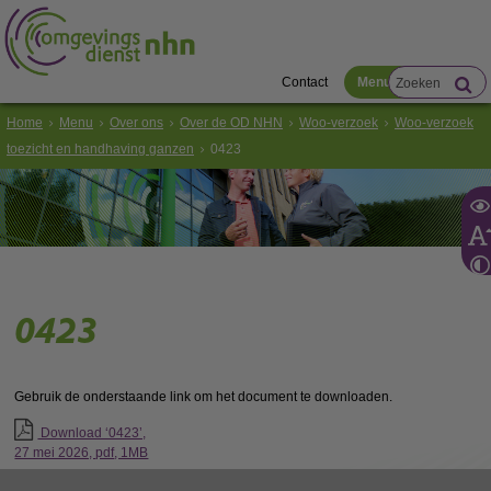
Contact
Menu
Home
Menu
Over ons
Over de OD NHN
Woo-verzoek
Woo-verzoek
toezicht en handhaving ganzen
0423
0423
Gebruik de onderstaande link om het document te downloaden.
Download ‘0423’,
27 mei 2026,
pdf
, 1MB