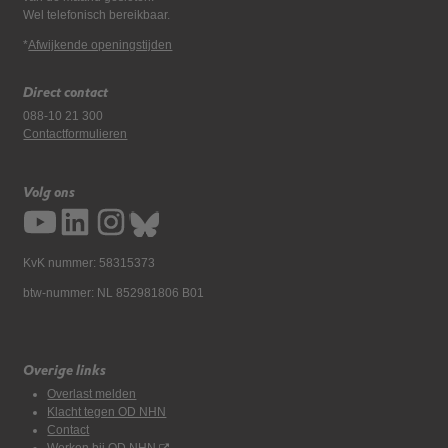
Wel telefonisch bereikbaar.
*
Afwijkende openingstijden
Direct contact
088-10 21 300
Contactformulieren
Volg ons
KvK nummer: 58315373
btw-nummer: NL 852981806 B01
Overige links
Overlast melden
Klacht tegen OD NHN
Contact