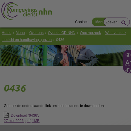
Contact
Menu
Home
Menu
Over ons
Over de OD NHN
Woo-verzoek
Woo-verzoek
toezicht en handhaving ganzen
0436
0436
Gebruik de onderstaande link om het document te downloaden.
Download ‘0436’,
27 mei 2026,
pdf
, 1MB