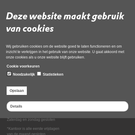
Deel deze pagina
Deze website maakt gebruik
van cookies
Wij gebruiken cookies om de website goed te laten functioneren en om
inzicht te verkrijgen in het gebruik van onze website. U gaat akkoord met
onze cookies als u onze website blijft gebruiken.
Bezoekadres
Cookie voorkeuren
Dampten 2, 1624 NR Hoorn
Noodzakelijk
Statistieken
Postadres
Postbus 2095, 1620 EB Hoorn
Opslaan
Openingstijden kantoor
Maandag tot en met vrijdag*
Details
van 08:00 tot 16:30
Zaterdag en zondag gesloten
*Kantoor is alle eerste vrijdagen
van de maand gesloten.