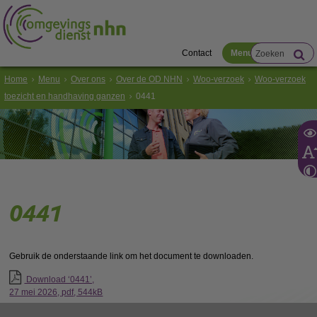
Contact
Menu
Home
Menu
Over ons
Over de OD NHN
Woo-verzoek
Woo-verzoek
toezicht en handhaving ganzen
0441
0441
Gebruik de onderstaande link om het document te downloaden.
Download ‘0441’,
27 mei 2026,
pdf
, 544kB