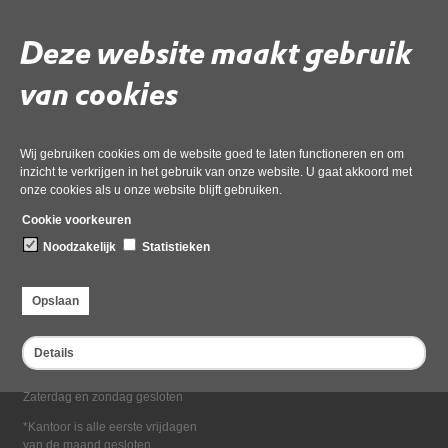
Deel deze pagina
Deze website maakt gebruik
van cookies
Wij gebruiken cookies om de website goed te laten functioneren en om
inzicht te verkrijgen in het gebruik van onze website. U gaat akkoord met
onze cookies als u onze website blijft gebruiken.
Bezoekadres
Cookie voorkeuren
Dampten 2, 1624 NR Hoorn
Noodzakelijk
Statistieken
Postadres
Postbus 2095, 1620 EB Hoorn
Opslaan
Openingstijden kantoor
Maandag tot en met vrijdag*
Details
van 08:00 tot 16:30
Zaterdag en zondag gesloten
*Kantoor is alle eerste vrijdagen
van de maand gesloten.