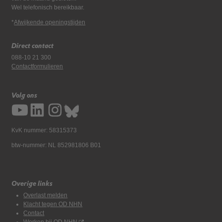
Wel telefonisch bereikbaar.
*
Afwijkende openingstijden
Direct contact
088-10 21 300
Contactformulieren
Volg ons
KvK nummer: 58315373
btw-nummer: NL 852981806 B01
Overige links
Overlast melden
Klacht tegen OD NHN
Contact