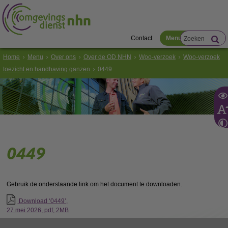
Contact
Menu
Home
Menu
Over ons
Over de OD NHN
Woo-verzoek
Woo-verzoek
toezicht en handhaving ganzen
0449
0449
Gebruik de onderstaande link om het document te downloaden.
Download ‘0449’,
27 mei 2026,
pdf
, 2MB