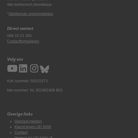
Wel telefonisch bereikbaar.
*
Afwijkende openingstijden
Direct contact
088-10 21 300
Contactformulieren
Volg ons
KvK nummer: 58315373
btw-nummer: NL 852981806 B01
Overige links
Overlast melden
Klacht tegen OD NHN
Contact