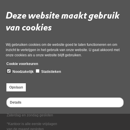
Deel deze pagina
Deze website maakt gebruik
van cookies
Wij gebruiken cookies om de website goed te laten functioneren en om
inzicht te verkrijgen in het gebruik van onze website. U gaat akkoord met
onze cookies als u onze website blijft gebruiken.
Bezoekadres
Cookie voorkeuren
Dampten 2, 1624 NR Hoorn
Noodzakelijk
Statistieken
Postadres
Postbus 2095, 1620 EB Hoorn
Opslaan
Openingstijden kantoor
Maandag tot en met vrijdag*
Details
van 08:00 tot 16:30
Zaterdag en zondag gesloten
*Kantoor is alle eerste vrijdagen
van de maand gesloten.