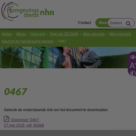
Contact
Menu
Home
Menu
Over ons
Over de OD NHN
Woo-verzoek
Woo-verzoek
toezicht en handhaving ganzen
0467
0467
Gebruik de onderstaande link om het document te downloaden.
Download ‘0467’,
27 mei 2026,
pdf
, 883kB