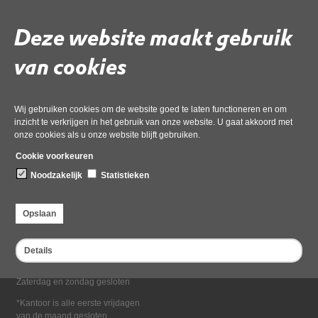
Deel deze pagina
Deze website maakt gebruik
van cookies
Wij gebruiken cookies om de website goed te laten functioneren en om
inzicht te verkrijgen in het gebruik van onze website. U gaat akkoord met
onze cookies als u onze website blijft gebruiken.
Bezoekadres
Cookie voorkeuren
Dampten 2, 1624 NR Hoorn
Noodzakelijk
Statistieken
Postadres
Postbus 2095, 1620 EB Hoorn
Opslaan
Openingstijden kantoor
Maandag tot en met vrijdag*
Details
van 08:00 tot 16:30
Zaterdag en zondag gesloten
*Kantoor is alle eerste vrijdagen
van de maand gesloten.