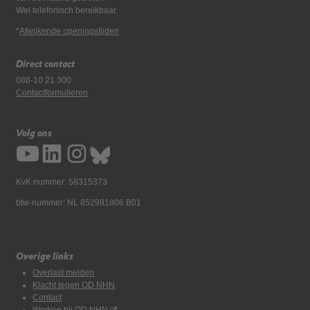
Wel telefonisch bereikbaar.
*
Afwijkende openingstijden
Direct contact
088-10 21 300
Contactformulieren
Volg ons
KvK nummer: 58315373
btw-nummer: NL 852981806 B01
Overige links
Overlast melden
Klacht tegen OD NHN
Contact