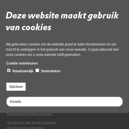
Deel deze pagina
Deze website maakt gebruik
van cookies
Wij gebruiken cookies om de website goed te laten functioneren en om
inzicht te verkrijgen in het gebruik van onze website. U gaat akkoord met
onze cookies als u onze website blijft gebruiken.
Bezoekadres
Cookie voorkeuren
Dampten 2, 1624 NR Hoorn
Noodzakelijk
Statistieken
Postadres
Postbus 2095, 1620 EB Hoorn
Opslaan
Openingstijden kantoor
Maandag tot en met vrijdag*
Details
van 08:00 tot 16:30
Zaterdag en zondag gesloten
*Kantoor is alle eerste vrijdagen
van de maand gesloten.