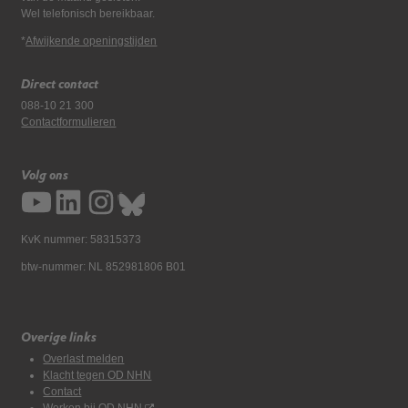
Wel telefonisch bereikbaar.
*
Afwijkende openingstijden
Direct contact
088-10 21 300
Contactformulieren
Volg ons
KvK nummer: 58315373
btw-nummer: NL 852981806 B01
Overige links
Overlast melden
Klacht tegen OD NHN
Contact