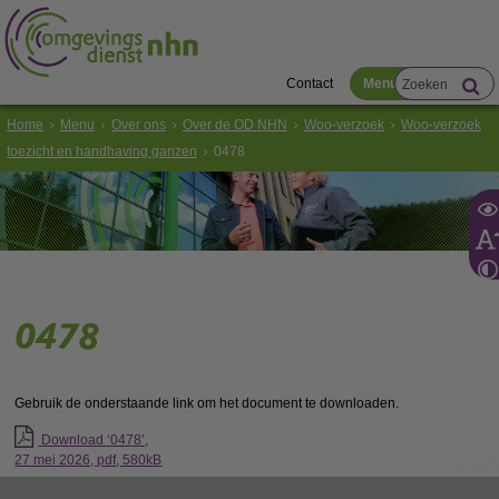
Contact
Menu
Home
Menu
Over ons
Over de OD NHN
Woo-verzoek
Woo-verzoek
toezicht en handhaving ganzen
0478
0478
Gebruik de onderstaande link om het document te downloaden.
Download ‘0478’,
27 mei 2026,
pdf
, 580kB