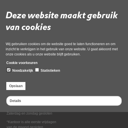
Deel deze pagina
Deze website maakt gebruik
van cookies
Wij gebruiken cookies om de website goed te laten functioneren en om
inzicht te verkrijgen in het gebruik van onze website. U gaat akkoord met
onze cookies als u onze website blijft gebruiken.
Bezoekadres
Cookie voorkeuren
Dampten 2, 1624 NR Hoorn
Noodzakelijk
Statistieken
Postadres
Postbus 2095, 1620 EB Hoorn
Opslaan
Openingstijden kantoor
Maandag tot en met vrijdag*
Details
van 08:00 tot 16:30
Zaterdag en zondag gesloten
*Kantoor is alle eerste vrijdagen
van de maand gesloten.