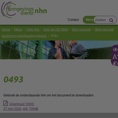
Contact
Menu
Home
Menu
Over ons
Over de OD NHN
Woo-verzoek
Woo-verzoek
toezicht en handhaving ganzen
0493
0493
Gebruik de onderstaande link om het document te downloaden.
Download ‘0493’,
27 mei 2026,
pdf
, 705kB