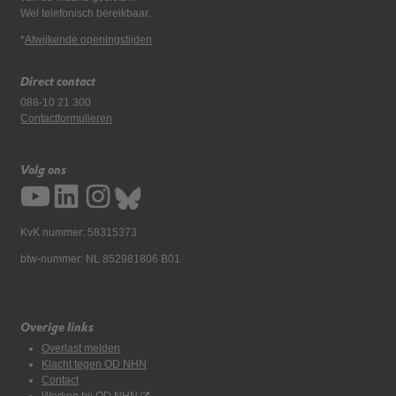
Wel telefonisch bereikbaar.
*
Afwijkende openingstijden
Direct contact
088-10 21 300
Contactformulieren
Volg ons
KvK nummer: 58315373
btw-nummer: NL 852981806 B01
Overige links
Overlast melden
Klacht tegen OD NHN
Contact