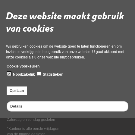
Deel deze pagina
Deze website maakt gebruik
van cookies
Wij gebruiken cookies om de website goed te laten functioneren en om
inzicht te verkrijgen in het gebruik van onze website. U gaat akkoord met
onze cookies als u onze website blijft gebruiken.
Bezoekadres
Cookie voorkeuren
Dampten 2, 1624 NR Hoorn
Noodzakelijk
Statistieken
Postadres
Postbus 2095, 1620 EB Hoorn
Opslaan
Openingstijden kantoor
Maandag tot en met vrijdag*
Details
van 08:00 tot 16:30
Zaterdag en zondag gesloten
*Kantoor is alle eerste vrijdagen
van de maand gesloten.