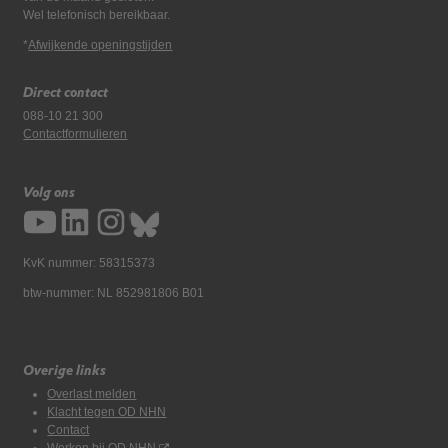
Wel telefonisch bereikbaar.
*
Afwijkende openingstijden
Direct contact
088-10 21 300
Contactformulieren
Volg ons
KvK nummer: 58315373
btw-nummer: NL 852981806 B01
Overige links
Overlast melden
Klacht tegen OD NHN
Contact