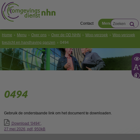
Contact
Menu
Home
Menu
Over ons
Over de OD NHN
Woo-verzoek
Woo-verzoek
toezicht en handhaving ganzen
0494
0494
Gebruik de onderstaande link om het document te downloaden.
Download ‘0494’,
27 mei 2026,
pdf
, 950kB