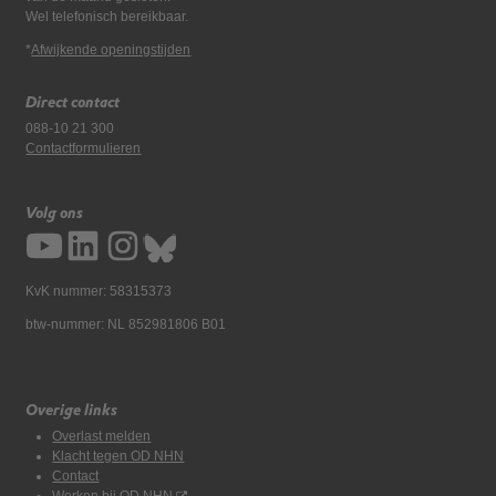
Wel telefonisch bereikbaar.
*
Afwijkende openingstijden
Direct contact
088-10 21 300
Contactformulieren
Volg ons
KvK nummer: 58315373
btw-nummer: NL 852981806 B01
Overige links
Overlast melden
Klacht tegen OD NHN
Contact