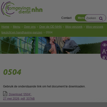
Contact
Menu
Home
Menu
Over ons
Over de OD NHN
Woo-verzoek
Woo-verzoek
toezicht en handhaving ganzen
0504
0504
Gebruik de onderstaande link om het document te downloaden.
Download ‘0504’,
27 mei 2026,
pdf
, 337kB