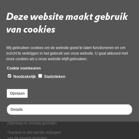
Deel deze pagina
Deze website maakt gebruik
van cookies
Wij gebruiken cookies om de website goed te laten functioneren en om
inzicht te verkrijgen in het gebruik van onze website. U gaat akkoord met
onze cookies als u onze website blijft gebruiken.
Bezoekadres
Cookie voorkeuren
Dampten 2, 1624 NR Hoorn
Noodzakelijk
Statistieken
Postadres
Postbus 2095, 1620 EB Hoorn
Opslaan
Openingstijden kantoor
Maandag tot en met vrijdag*
Details
van 08:00 tot 16:30
Zaterdag en zondag gesloten
*Kantoor is alle eerste vrijdagen
van de maand gesloten.