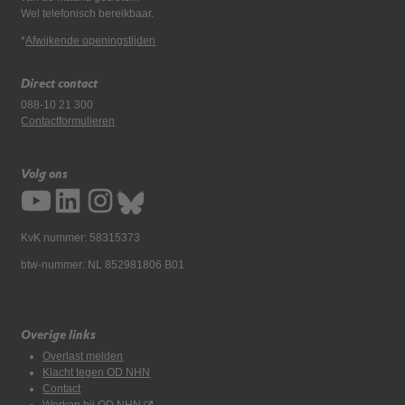
Wel telefonisch bereikbaar.
*
Afwijkende openingstijden
Direct contact
088-10 21 300
Contactformulieren
Volg ons
KvK nummer: 58315373
btw-nummer: NL 852981806 B01
Overige links
Overlast melden
Klacht tegen OD NHN
Contact