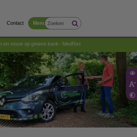
Contact
Menu
n en vrouw op groene bank - MedRes