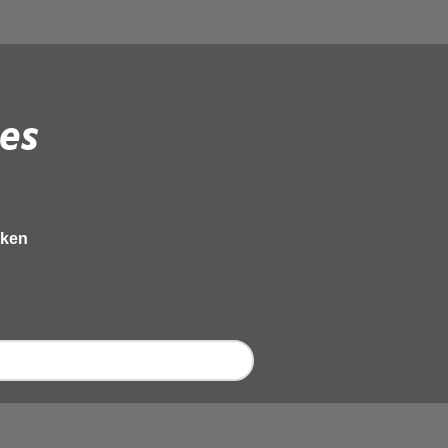
es
eken