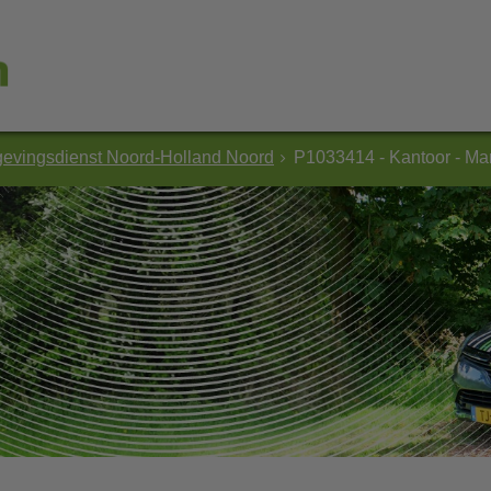
evingsdienst Noord-Holland Noord
P1033414 - Kantoor - Ma