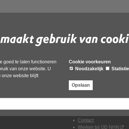
maakt gebruik van cooki
 goed te laten functioneren
Cookie voorkeuren
ebruik van onze website. U
Noodzakelijk
Statisti
onze website blijft
Opslaan
irect contact
Overige links
88-10 21 300
Overlast melden
ontactformulieren
Klacht tegen OD NHN
Contact
Werken bij OD NHN