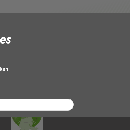
es
eken