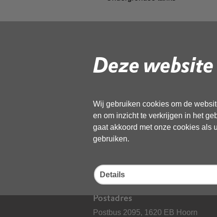
Deze website 
Deel deze pagina
Wij gebruiken cookies om de website
en om inzicht te verkrijgen in het g
gaat akkoord met onze cookies als u 
gebruiken.
Bezoekadres
D
Details
Dampten 2, 1624 NR Hoorn
0
C
Postadres
Postbus 2095, 1620 EB Hoorn