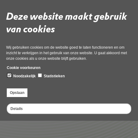
Klacht tegen (medewerker van) OD NHN
Velden met een
zijn verplicht.
Deze website maakt gebruik
Het gaat hier om een melding over de wijze waarop de OD NHN of een
van cookies
werknemer van de OD NHN zich in een bepaalde situatie heeft gedragen.
Als u het niet eens bent met de manier waarop de OD NHN uw klacht heeft
afgehandeld, kunt u een verzoekschrift indienen bij de
Nationale
Ombudsman
.
Wij gebruiken cookies om de website goed te laten functioneren en om
inzicht te verkrijgen in het gebruik van onze website. U gaat akkoord met
onze cookies als u onze website blijft gebruiken.
Dient u de klacht in als particulier of als bedrijf/instelling?
Cookie voorkeuren
Noodzakelijk
Statistieken
Opslaan
Details