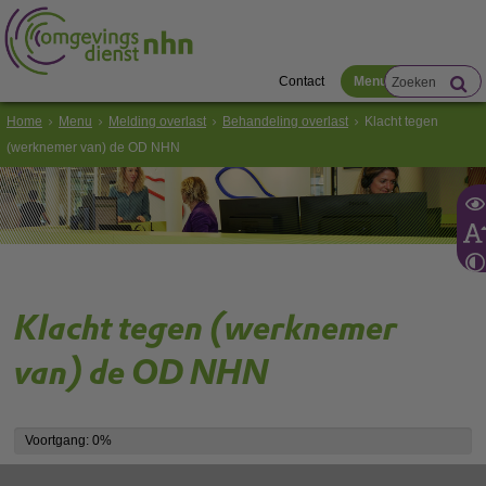
Contact
Menu
Home
Menu
Melding overlast
Behandeling overlast
Klacht tegen
(werknemer van) de OD NHN
Klacht tegen (werknemer
van) de OD NHN
Voortgang: 0%
Voortgang: 0%