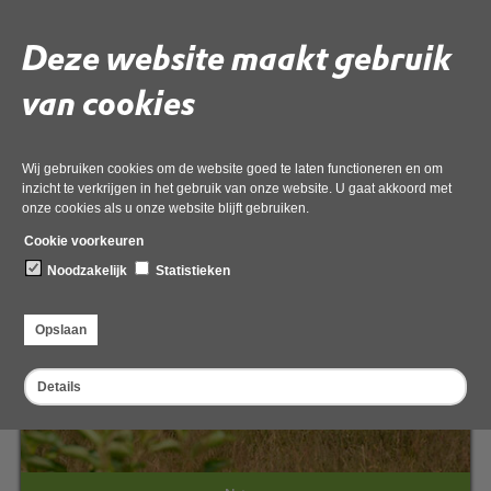
Uitgelichte thema's
Deze website maakt gebruik
Welkom op de website van de Omgevingsdienst Noord-Holland Noord. Op
deze website vindt u alle onderwerpen ingedeeld per thema. Onder de knop
van cookies
'Snel regelen' staan de meest geraadpleegde pagina's van onze website. Wij
hopen u zo goed mogelijk van dienst te zijn. Heeft u vragen of suggesties? Wij
horen het graag!
Wij gebruiken cookies om de website goed te laten functioneren en om
inzicht te verkrijgen in het gebruik van onze website. U gaat akkoord met
onze cookies als u onze website blijft gebruiken.
Cookie voorkeuren
Noodzakelijk
Statistieken
Opslaan
Details