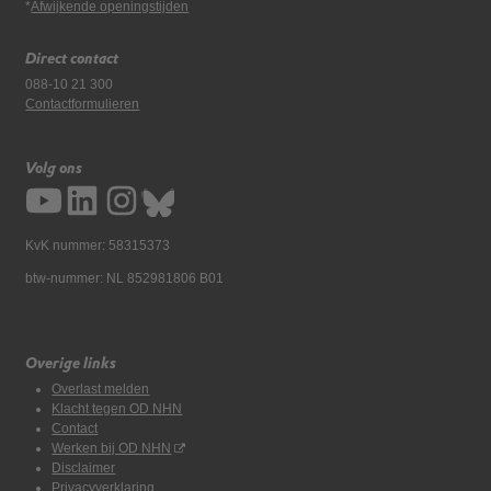
*
Afwijkende openingstijden
Direct contact
088-10 21 300
Contactformulieren
Volg ons
KvK nummer: 58315373
btw-nummer: NL 852981806 B01
Overige links
Overlast melden
Klacht tegen OD NHN
Contact
Werken bij OD NHN
Disclaimer
Privacyverklaring