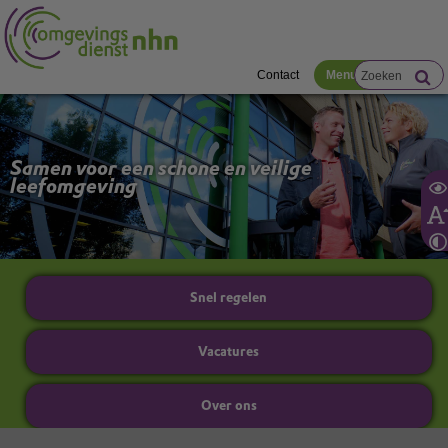
Contact
Menu
animatie
Artikel
(Huidige
Artikel
Artikel
Artikel
Artikel
Artikel
artikel)
Samen voor een schone en veilige
leefomgeving
Snel regelen
Vacatures
Over ons