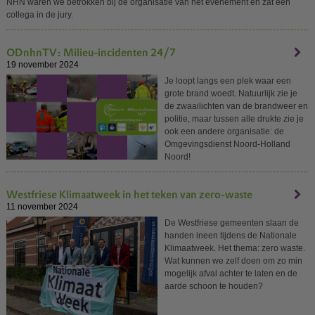
NHN waren we betrokken bij de organisatie van het evenement en zat een
collega in de jury.
ODnhnTV: Milieu-incidenten 24/7
19 november 2024
Je loopt langs een plek waar een
grote brand woedt. Natuurlijk zie je
de zwaailichten van de brandweer en
politie, maar tussen alle drukte zie je
ook een andere organisatie: de
Omgevingsdienst Noord-Holland
Noord!
Westfriese Klimaatweek in het teken van zero-waste
11 november 2024
De Westfriese gemeenten slaan de
handen ineen tijdens de Nationale
Klimaatweek. Het thema: zero waste.
Wat kunnen we zelf doen om zo min
mogelijk afval achter te laten en de
aarde schoon te houden?