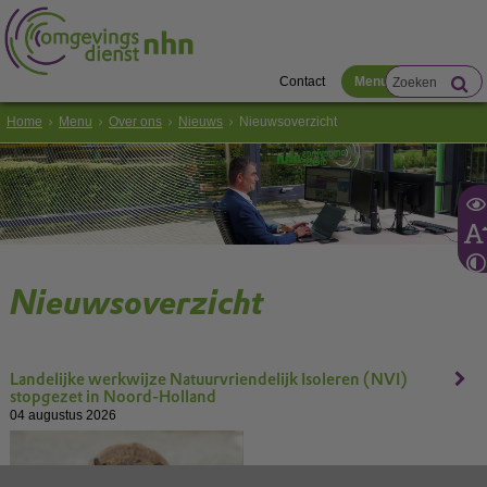
Contact
Menu
Home
Menu
Over ons
Nieuws
Nieuwsoverzicht
Nieuwsoverzicht
Landelijke werkwijze Natuurvriendelijk Isoleren (NVI)
stopgezet in Noord-Holland
04 augustus 2026