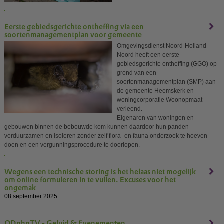
Eerste gebiedsgerichte ontheffing via een
soortenmanagementplan voor gemeente
Omgevingsdienst Noord-Holland
Noord heeft een eerste
gebiedsgerichte ontheffing (GGO) op
grond van een
soortenmanagementplan (SMP) aan
de gemeente Heemskerk en
woningcorporatie Woonopmaat
verleend.
Eigenaren van woningen en
gebouwen binnen de bebouwde kom kunnen daardoor hun panden
verduurzamen en isoleren zonder zelf flora- en fauna onderzoek te hoeven
doen en een vergunningsprocedure te doorlopen.
Wegens een technische storing is het helaas niet mogelijk
om online formuleren in te vullen. Excuses voor het
ongemak
08 september 2025
ODnhnTV - Geluid & Evenementen