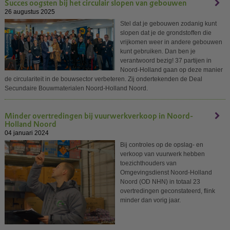
Succes oogsten bij het circulair slopen van gebouwen
26 augustus 2025
Stel dat je gebouwen zodanig kunt
slopen dat je de grondstoffen die
vrijkomen weer in andere gebouwen
kunt gebruiken. Dan ben je
verantwoord bezig! 37 partijen in
Noord-Holland gaan op deze manier
de circulariteit in de bouwsector verbeteren. Zij ondertekenden de Deal
Secundaire Bouwmaterialen Noord-Holland Noord.
Minder overtredingen bij vuurwerkverkoop in Noord-
Holland Noord
04 januari 2024
Bij controles op de opslag- en
verkoop van vuurwerk hebben
toezichthouders van
Omgevingsdienst Noord-Holland
Noord (OD NHN) in totaal 23
overtredingen geconstateerd, flink
minder dan vorig jaar.