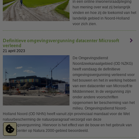
in een online inwonersraadpleging
hun mening over wat zij belangrijk
vinden en hoe zij de toekomst van het
landelijk gebied in Noord-Holland
voor zich zien.
Definitieve omgevingsvergunning datacenter Microsoft
verleend
21 april 2023
De Omgevingsdienst
Noordzeekanaalgebied (OD NZKG)
heeft vandaag de definitieve
omgevingsvergunning verleend voor
het bouwen en het in werking hebben
van een datacenter van Microsoft te
Middenmeer. In de vergunning zijn
onder andere voorschriften
opgenomen ter bescherming van het
milieu. Omgevingsdienst Noord-
Holland Noord (OD NHN) heeft vanuit zijn provinciaal mandaat voor de Wet
natuurbescherming de natuurparagraaf verzorgd van deze
omgevingsvergunning. Hiervoor is het effect van de bouw en het gebruik van
het datacenter op Natura 2000-gebied beoordeeld.