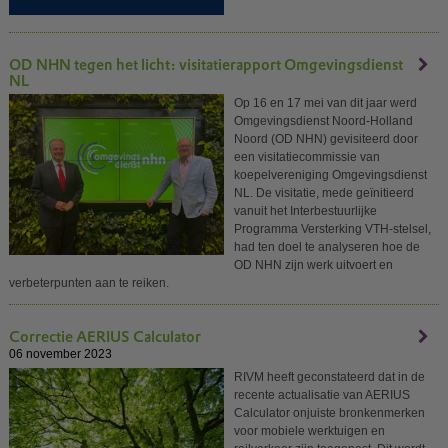
OD NHN tegen het licht: visitatierapport Omgevingsdienst
NL
Op 16 en 17 mei van dit jaar werd
Omgevingsdienst Noord-Holland
Noord (OD NHN) gevisiteerd door
een visitatiecommissie van
koepelvereniging Omgevingsdienst
NL. De visitatie, mede geïnitieerd
vanuit het Interbestuurlijke
Programma Versterking VTH-stelsel,
had ten doel te analyseren hoe de
OD NHN zijn werk uitvoert en
verbeterpunten aan te reiken.
Correctie AERIUS Calculator
06 november 2023
RIVM heeft geconstateerd dat in de
recente actualisatie van AERIUS
Calculator onjuiste bronkenmerken
voor mobiele werktuigen en