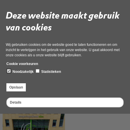
Deze website maakt gebruik
van cookies
Publicatie wijziging ontheffing bevers
11 mei 2026
Wij gebruiken cookies om de website goed te laten functioneren en om
Op 16 april 2026 is er op
inzicht te verkrijgen in het gebruik van onze website. U gaat akkoord met
officiëlebekendmakingen.nl een
onze cookies als u onze website blijft gebruiken.
bericht geplaatst over een
ingediende aanvraag met betrekking
Cookie voorkeuren
tot de bever in Noord-Holland. U
Noodzakelijk
Statistieken
heeft daar mogelijk via MijnOverheid
ook een bericht over ontvangen.
We ontvangen veel vragen over dit bericht. Hieronder vindt u meer informatie.
Opslaan
Details
Onze nieuwe Werken-bij-website is live!
21 april 2026