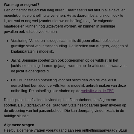
Wat mag er nog wel?
Een ontheffingstraject kan lang duren. Daarnaast is het niet in alle gevallen
mogelijk om de ontheffing te verlenen. Het is daarom belangrijk om ook te
kijken wat er nog wel (zonder nieuwe ontheffing) mag. De volgende
maatregelen kunnen nog uitgevoerd worden, en kunnen in sommige
gevallen ook schade voorkomen:
Verstoring. Verstoren is toegestaan, mits dit geen effect heeft op de
gunstige staat van instandhouding. Het inzetten van vliegers, vlaggen of
knalapparaten is mogelijk.
Jacht. Sommige soorten zijn ook opgenomen op de wildlijst. In het
jachtseizoen mag daarom gejaagd worden op de wildsoorten waarvoor
de jacht is opengesteld.
De FBE heeft een ontheffing voor het bestrijden van de vos. Als u
gemachtigd bent door de FBE kunt u mogelijk gebruik maken van deze
ontheffing. De ontheffing is te vinden op de
website van de FBE
.
De uitspraak heeft alleen invloed op het Faunabeheerplan Algemene
soorten. De uitspraak van de Raad van State heeft daarom geen invloed op
de uitvoering van het ganzenbeheer. Die kan doorgang vinden zoals in de
huidige situatie.
Algemene vragen
Heeft u algemene vragen voorafgaand aan een ontheffingsaanvraag? Stuur