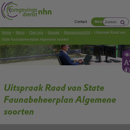
Contact
Menu
Home
Menu
Over ons
Nieuws
Nieuwsoverzicht
Uitspraak Raad van
State Faunabeheerplan Algemene soorten
Uitspraak Raad van State
Faunabeheerplan Algemene
soorten
Op 19 april 2023 heeft de
Raad van State een uitspraak gedaan
over het