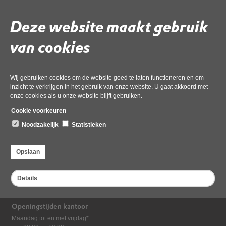
Algemeen Bestuur (AB) vergaderdata
Deze website maakt gebruik
van cookies
Wij gebruiken cookies om de website goed te laten functioneren en om
inzicht te verkrijgen in het gebruik van onze website. U gaat akkoord met
onze cookies als u onze website blijft gebruiken.
Cookie voorkeuren
Noodzakelijk
Statistieken
Opslaan
Bezoekadres
Dampten 2, 1624 NR Hoorn
Details
Postadres
Postbus 2095, 1620 EB Hoorn
Openingstijden kantoor
Maandag tot en met vrijdag*