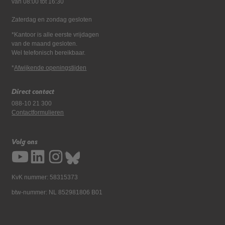
van 08:00 tot 16:30
Zaterdag en zondag gesloten
*Kantoor is alle eerste vrijdagen
van de maand gesloten.
Wel telefonisch bereikbaar.
*
Afwijkende openingstijden
Direct contact
088-10 21 300
Contactformulieren
Volg ons
KvK nummer: 58315373
btw-nummer: NL 852981806 B01