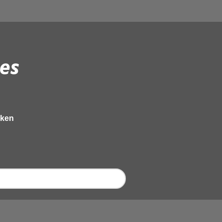
es
eken