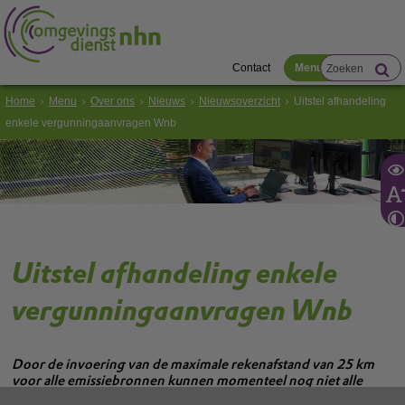
Contact
Menu
Home
Menu
Over ons
Nieuws
Nieuwsoverzicht
Uitstel afhandeling
enkele vergunningaanvragen Wnb
Uitstel afhandeling enkele
vergunningaanvragen Wnb
Door de invoering van de maximale rekenafstand van 25 km
voor alle emissiebronnen kunnen momenteel nog niet alle
vergunningaanvragen op grond van de Wet