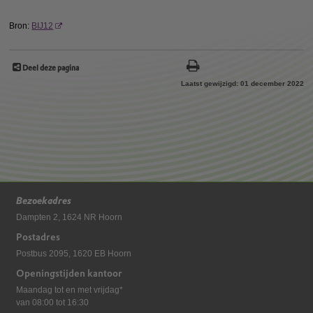
Bron:
BIJ12
Deel deze pagina
Laatst gewijzigd: 01 december 2022
Bezoekadres
Dampten 2, 1624 NR Hoorn
Postadres
Postbus 2095, 1620 EB Hoorn
Openingstijden kantoor
Maandag tot en met vrijdag*
van 08:00 tot 16:30