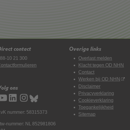
irect contact
Overige links
88-10 21 300
Overlast melden
ontactformulieren
Klacht tegen OD NHN
Contact
Werken bij OD NHN
Disclaimer
Volg ons
Privacyverklaring
Cookieverklaring
Toegankelijkheid
vK nummer: 58315373
Sitemap
tw-nummer: NL 852981806