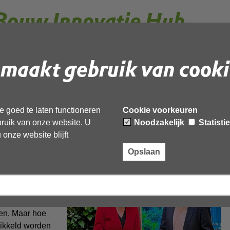
Bouw Innovatie Hub
e fase in
maakt gebruik van cooki
, wordt nu een realiteit. Het Biobased Bouw
gt de kans om zich te gaan bewijzen. Daar past
 goed te laten functioneren
Cookie voorkeuren
vernance structuur bij.
ebruik van onze website. U
Noodzakelijk
Statisti
onze website blijft
stikstofbeperkingen,
is men naarstig op zoek naar
Opslaan
bouwmaterialen
aakt van
serieuze
wen. Maar hoe
wikkeld worden