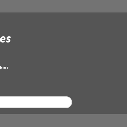
es
eken