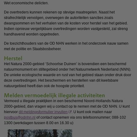
Wet economische delicten.
De overtreders kunnen rekenen op stevige maatregelen. Naast het
strafrechtelijk vervolgen, overwegen de autoriteiten sancties zoals
dwangsommen en het verhalen van de kosten voor herstel van het gebied.
Indien opnieuw vergelijkbare overtredingen worden vastgesteld, zal streng
handhavend worden opgetreden.
De toezichthouders van de OD NHN werken in het onderzoek nauw samen
met de politie en Staatsbosbeheer.
Herstel
Het Natura 2000-gebied ‘Schoorlse Duinen’ is bovendien een beschermd
natuurmonument en stiltegebied onder het Natuurnetwerk Nederland (NNN).
De unieke ecologische waarde en rust van het gebied staan onder druk door
deze overtredingen. Het beschermen en herstellen van dit kwetsbare
natuurgebied heeft dan ook de hoogste prioriteit.
Melden vermoedelijk illegale activiteiten
Vermoed u illegale praktijken in een beschermd Noord-Hollands Natura
2000-gebied, dan vragen wij u contact op te nemen met de OD NHN. U kunt
hiervoor
dit meldingsformulier invullen
. U kunt ook mailen naar
postbus@odnhn.nl
of contact opnemen via ons telefoonnummer; 088-102
1300 (werkdagen tussen 8.00 en 16.30 u)