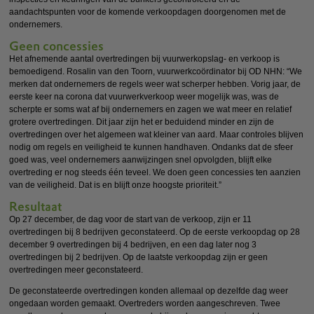
aandachtspunten voor de komende verkoopdagen doorgenomen met de
ondernemers.
Geen concessies
Het afnemende aantal overtredingen bij vuurwerkopslag- en verkoop is
bemoedigend. Rosalin van den Toorn, vuurwerkcoördinator bij OD NHN: “We
merken dat ondernemers de regels weer wat scherper hebben. Vorig jaar, de
eerste keer na corona dat vuurwerkverkoop weer mogelijk was, was de
scherpte er soms wat af bij ondernemers en zagen we wat meer en relatief
grotere overtredingen. Dit jaar zijn het er beduidend minder en zijn de
overtredingen over het algemeen wat kleiner van aard. Maar controles blijven
nodig om regels en veiligheid te kunnen handhaven. Ondanks dat de sfeer
goed was, veel ondernemers aanwijzingen snel opvolgden, blijft elke
overtreding er nog steeds één teveel. We doen geen concessies ten aanzien
van de veiligheid. Dat is en blijft onze hoogste prioriteit.”
Resultaat
Op 27 december, de dag voor de start van de verkoop, zijn er 11
overtredingen bij 8 bedrijven geconstateerd. Op de eerste verkoopdag op 28
december 9 overtredingen bij 4 bedrijven, en een dag later nog 3
overtredingen bij 2 bedrijven. Op de laatste verkoopdag zijn er geen
overtredingen meer geconstateerd.
De geconstateerde overtredingen konden allemaal op dezelfde dag weer
ongedaan worden gemaakt. Overtreders worden aangeschreven. Twee