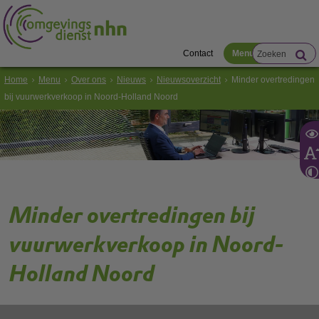
Contact
Menu
Home
Menu
Over ons
Nieuws
Nieuwsoverzicht
Minder overtredingen
bij vuurwerkverkoop in Noord-Holland Noord
Minder overtredingen bij
vuurwerkverkoop in Noord-
Holland Noord
Bij controles op de opslag- en verkoop van vuurwerk hebben