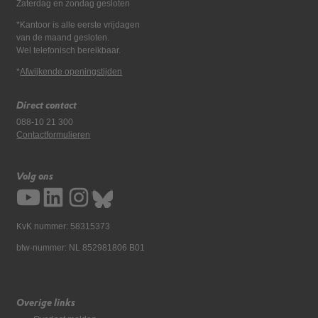
Zaterdag en zondag gesloten
*Kantoor is alle eerste vrijdagen
van de maand gesloten.
Wel telefonisch bereikbaar.
*
Afwijkende openingstijden
Direct contact
088-10 21 300
Contactformulieren
Volg ons
KvK nummer: 58315373
btw-nummer: NL 852981806 B01
Overige links