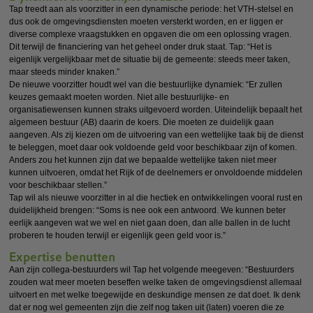
Tap treedt aan als voorzitter in een dynamische periode: het VTH-stelsel en
dus ook de omgevingsdiensten moeten versterkt worden, en er liggen er
diverse complexe vraagstukken en opgaven die om een oplossing vragen.
Dit terwijl de financiering van het geheel onder druk staat. Tap: “Het is
eigenlijk vergelijkbaar met de situatie bij de gemeente: steeds meer taken,
maar steeds minder knaken.”
De nieuwe voorzitter houdt wel van die bestuurlijke dynamiek: “Er zullen
keuzes gemaakt moeten worden. Niet alle bestuurlijke- en
organisatiewensen kunnen straks uitgevoerd worden. Uiteindelijk bepaalt het
algemeen bestuur (AB) daarin de koers. Die moeten ze duidelijk gaan
aangeven. Als zij kiezen om de uitvoering van een wettelijke taak bij de dienst
te beleggen, moet daar ook voldoende geld voor beschikbaar zijn of komen.
Anders zou het kunnen zijn dat we bepaalde wettelijke taken niet meer
kunnen uitvoeren, omdat het Rijk of de deelnemers er onvoldoende middelen
voor beschikbaar stellen.”
Tap wil als nieuwe voorzitter in al die hectiek en ontwikkelingen vooral rust en
duidelijkheid brengen: “Soms is nee ook een antwoord. We kunnen beter
eerlijk aangeven wat we wel en niet gaan doen, dan alle ballen in de lucht
proberen te houden terwijl er eigenlijk geen geld voor is.”
Expertise benutten
Aan zijn collega-bestuurders wil Tap het volgende meegeven: “Bestuurders
zouden wat meer moeten beseffen welke taken de omgevingsdienst allemaal
uitvoert en met welke toegewijde en deskundige mensen ze dat doet. Ik denk
dat er nog wel gemeenten zijn die zelf nog taken uit (laten) voeren die ze