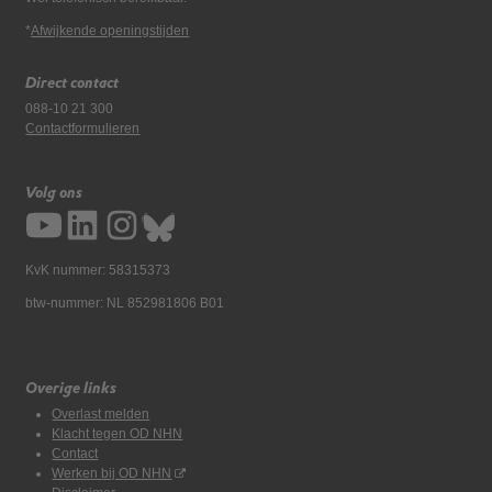
*
Afwijkende openingstijden
Direct contact
088-10 21 300
Contactformulieren
Volg ons
KvK nummer: 58315373
btw-nummer: NL 852981806 B01
Overige links
Overlast melden
Klacht tegen OD NHN
Contact
Werken bij OD NHN