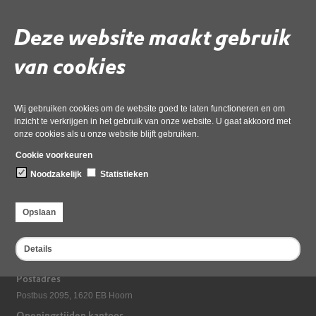
Noord-Holland Noord (OD NHN) gekozen.
Deze website maakt gebruik
Voskuil volgt daarmee Michiel Uitdehaag op die als burgemeester van Texel
sinds eind 2018 het voorzitterschap op zich heeft genomen.
OD NHN heet dhr. Voskuil van harte welkom als nieuwe voorzitter van het
van cookies
algemeen- en dagelijks bestuur!
Deel deze pagina
Wij gebruiken cookies om de website goed te laten functioneren en om
inzicht te verkrijgen in het gebruik van onze website. U gaat akkoord met
Laatst gewijzigd: 28 augustus 2023
onze cookies als u onze website blijft gebruiken.
Cookie voorkeuren
Noodzakelijk
Statistieken
Opslaan
Bezoekadres
Details
Dampten 2, 1624 NR Hoorn
Postadres
Postbus 2095, 1620 EB Hoorn
Openingstijden kantoor