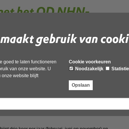
met het OD NHN-
maakt gebruik van cooki
n voor onze leefomgeving. We draaien mooie projecten en
 Aangezien we hier enorm trots op zijn, willen we dit ook
 goed te laten functioneren
Cookie voorkeuren
ndaag doen we dit onder andere met het gloednieuwe OD
ebruik van onze website. U
Noodzakelijk
Statisti
zine geven we met tekst en beeld een kijkje achter de
onze website blijft
Opslaan
den en projecten, staat het magazine ook vol informatie en
n een rubriek over dieren in Noord-Holland Noord, tips over
n delen we de mooiste foto’s uit onze provincie. Daarnaast
OD NHN aan het woord over zijn/haar favoriete plek in Noord-
t drie keer per jaar (februari, juni en november) en