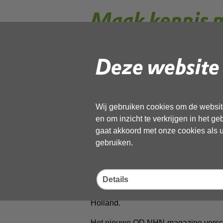
Maak kennis 
Magazine!
Deze website 
Als OD NHN zetten we ons elke dag i
leveren constant prachtige resultaten.
Wij gebruiken cookies om de website
delen met de buitenwereld. Vanaf va
en om inzicht te verkrijgen in het g
NHN-magazine! Met het (online) maga
gaat akkoord met onze cookies als u 
schermen bij onze organisatie.
gebruiken.
Naast artikelen over onze werkzaamhe
weetjes over ons werkgebied. Denk aa
hoe je vleermuizen kunt beschermen é
Details
is elke editie een bestuurder van de 
Holland.
Het nieuwe OD NHN-magazine verschijn