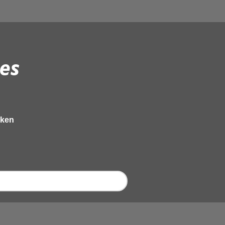
es
eken