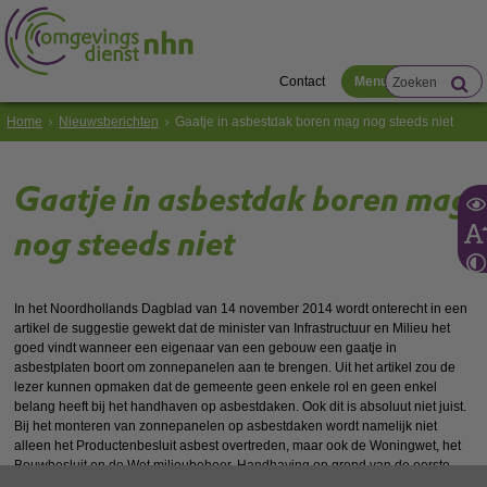
Contact
Menu
Home
Nieuwsberichten
Gaatje in asbestdak boren mag nog steeds niet
Gaatje in asbestdak boren mag
nog steeds niet
In het Noordhollands Dagblad van 14 november 2014 wordt onterecht in een
artikel de suggestie gewekt dat de minister van Infrastructuur en Milieu het
goed vindt wanneer een eigenaar van een gebouw een gaatje in
asbestplaten boort om zonnepanelen aan te brengen. Uit het artikel zou de
lezer kunnen opmaken dat de gemeente geen enkele rol en geen enkel
belang heeft bij het handhaven op asbestdaken. Ook dit is absoluut niet juist.
Bij het monteren van zonnepanelen op asbestdaken wordt namelijk niet
alleen het Productenbesluit asbest overtreden, maar ook de Woningwet, het
Bouwbesluit en de Wet milieubeheer. Handhaving op grond van de eerste
wet is een bevoegdheid van de minister, de bevoegdheid voor de laatste drie