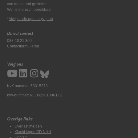
van de maand gesloten.
Wel telefonisch bereikbaar.
*
Afwijkende openingstijden
Direct contact
088-10 21 300
Contactformulieren
Volg ons
KvK nummer: 58315373
btw-nummer: NL 852981806 B01
Overige links
Overlast melden
Klacht tegen OD NHN
Contact