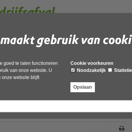
rijfsafval
maakt gebruik van cooki
 hoeveelheid bedrijfsafval te voorkomen of te beperken. Dat
ok beter voor het milieu.
en of beperken
 goed te laten functioneren
Cookie voorkeuren
ebruik van onze website. U
Noodzakelijk
Statisti
eden van afvalpreventie
onze website blijft
Opslaan
elen afval