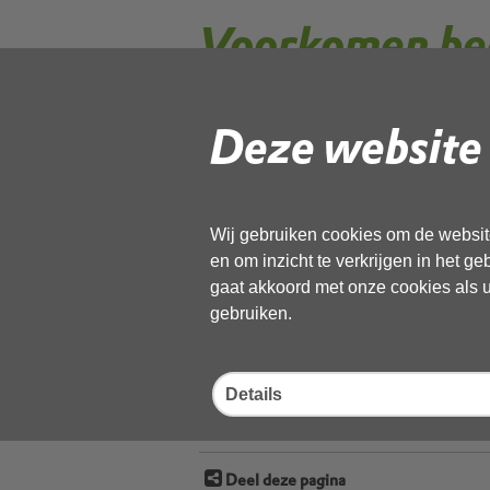
Voorkomen bed
Deze website 
Er zijn verschillende manieren om de
bespaart niet alleen kosten, maar is o
Hoe bedrijfsafval voorkom
Wij gebruiken cookies om de website
en om inzicht te verkrijgen in het g
Onderzoek naar mogelijkh
gaat akkoord met onze cookies als u 
gebruiken.
Subsidie preventiemaatreg
Details
Deel deze pagina