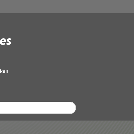
es
eken