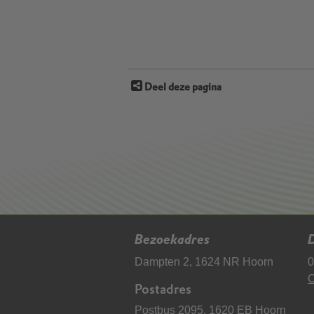
Deel deze pagina
Bezoekadres
D
Dampten 2, 1624 NR Hoorn
0
C
Postadres
Postbus 2095, 1620 EB Hoorn