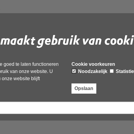
?
maakt gebruik van cooki
ialen veel gebruikt, bijvoorbeeld in gebouwen en woningen.
t grote risico's voor de gezondheid met zich mee kan
 goed te laten functioneren
Cookie voorkeuren
ebruik van onze website. U
Noodzakelijk
Statisti
onze website blijft
Opslaan