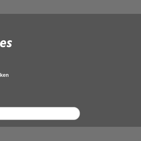
es
eken