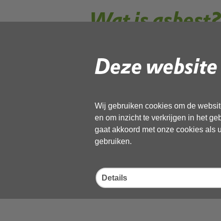
Wat is asbest
Deze website 
Vóór 1994 zijn asbesthoudende mater
Later werd algemeen bekend dat asbes
brengen.
Asbest in het kort
Wij gebruiken cookies om de website
en om inzicht te verkrijgen in het g
gaat akkoord met onze cookies als u 
Asbestmodule online
gebruiken.
Asbest verwijderen
Details
Asbest op eigen terrein