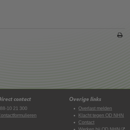
irect contact
Overige links
88-10 21 300
Overlast melden
ontactformulieren
Klacht tegen OD NHN
Contact
Werken bij OD NHN