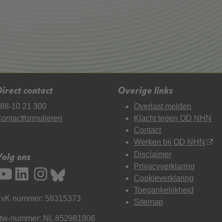
irect contact
Overige links
88-10 21 300
Overlast melden
ontactformulieren
Klacht tegen OD NHN
Contact
Werken bij OD NHN
Disclaimer
Volg ons
Privacyverklaring
Cookieverklaring
Toegankelijkheid
vK nummer: 58315373
Sitemap
tw-nummer: NL 852981806