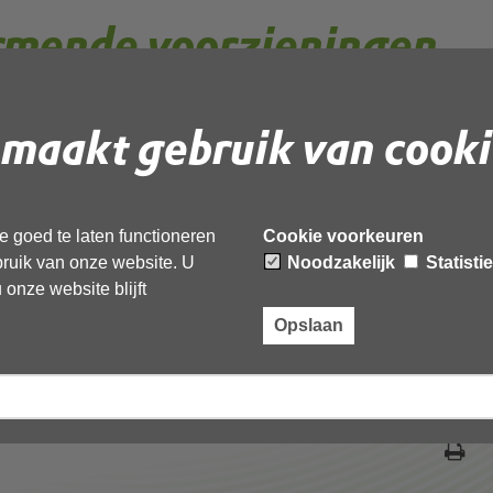
mende voorzieningen
maakt gebruik van cooki
toepassing. In deze wetgeving zijn ook voorschriften
de bodem helpen voorkomen.
 goed te laten functioneren
Cookie voorkeuren
ebruik van onze website. U
Noodzakelijk
Statisti
schermende voorzieningen
onze website blijft
Opslaan
schermende beheermaatregelen