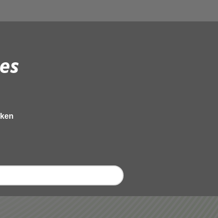
es
eken