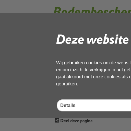
Bodembescher
Deze website 
Op uw bedrijf is milieuwetgeving van 
opgenomen die verontreiniging van 
Bodemvoorschriften
Wij gebruiken cookies om de website
en om inzicht te verkrijgen in het g
Voorbeelden van bodembe
gaat akkoord met onze cookies als u 
gebruiken.
Voorbeelden van bodembe
Details
Deel deze pagina