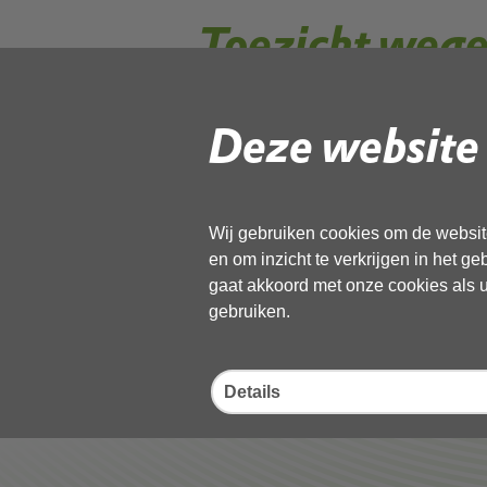
Toezicht weg
Deze website 
De OD NHN houdt ook toezicht op de 
vaarwegen.
Doel toezicht
Wij gebruiken cookies om de website
en om inzicht te verkrijgen in het g
gaat akkoord met onze cookies als u 
gebruiken.
Deel deze pagina
Details