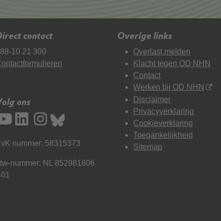
irect contact
Overige links
88-10 21 300
Overlast melden
ontactformulieren
Klacht tegen OD NHN
Contact
Werken bij OD NHN
Disclaimer
Volg ons
Privacyverklaring
Cookieverklaring
Toegankelijkheid
vK nummer: 58315373
Sitemap
tw-nummer: NL 852981806
B01