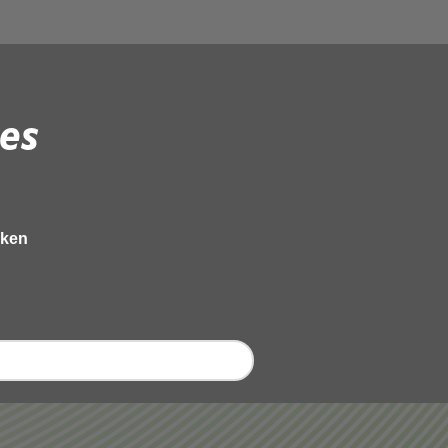
es
eken