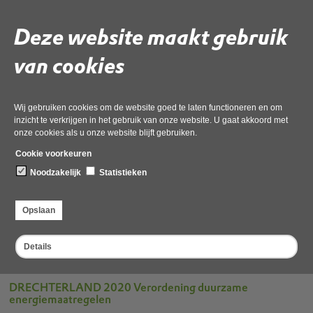
Vaststellingsformulier Energiesubsidie gemeente
Deze website maakt gebruik
Drechterland 2021
van cookies
pdf
, 255kB
DRECHTERLAND 2020 aannemers-
installateursverklaring 2020
Wij gebruiken cookies om de website goed te laten functioneren en om
inzicht te verkrijgen in het gebruik van onze website. U gaat akkoord met
20 augustus 2020,
pdf
, 235kB
onze cookies als u onze website blijft gebruiken.
Cookie voorkeuren
DRECHTERLAND 2020 subsidievaststellingsformulier
Drechterland 2020
Noodzakelijk
Statistieken
28 oktober 2020,
pdf
, 255kB
Opslaan
Maatregelenlijst Drechterland 2020
Details
20 augustus 2020,
pdf
, 230kB
DRECHTERLAND 2020 Verordening duurzame
energiemaatregelen