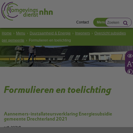
Contact
Menu
Home
Menu
Duurzaamheid & Energie
Inwoners
Overzicht subsidies
per gemeente
Formulieren en toelichting
Formulieren en toelichting
Aannemers-installateursverklaring Energiesubsidie
gemeente Drechterland 2021
pdf
, 237kB