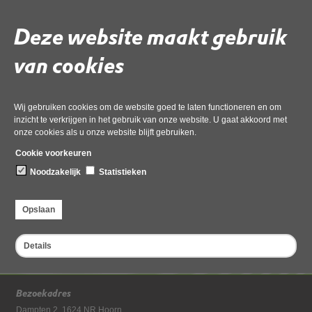
Bewoners Aanspreekpunt Schiphol (BAS)
Deze website maakt gebruik
Vliegverkeer in kaart
van cookies
Vliegtuiggeluid in uw omgeving
Wij gebruiken cookies om de website goed te laten functioneren en om
inzicht te verkrijgen in het gebruik van onze website. U gaat akkoord met
onze cookies als u onze website blijft gebruiken.
Cookie voorkeuren
Deel deze pagina
Noodzakelijk
Statistieken
Opslaan
Details
Bezoekadres
Dampten 2, 1624 NR Hoorn