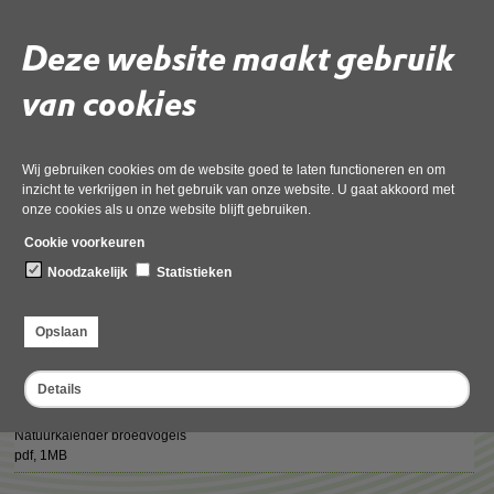
Deze website maakt gebruik
Werkzaamheden tijdens het broedseizoen
van cookies
Beschermde nesten buiten het broedseizoen
Wij gebruiken cookies om de website goed te laten functioneren en om
inzicht te verkrijgen in het gebruik van onze website. U gaat akkoord met
onze cookies als u onze website blijft gebruiken.
Deel deze pagina
Cookie voorkeuren
Noodzakelijk
Statistieken
Opslaan
Formulieren
Details
Natuurkalender broedvogels
pdf
, 1MB