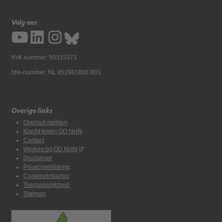
Volg ons
KvK nummer: 58315373
btw-nummer: NL 852981806 B01
Overige links
Overlast melden
Klacht tegen OD NHN
Contact
Werken bij OD NHN
Disclaimer
Privacyverklaring
Cookieverklaring
Toegankelijkheid
Sitemap