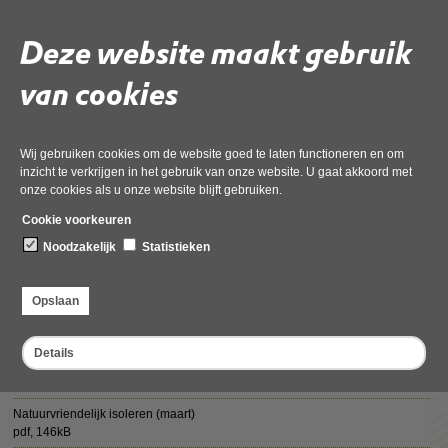
is en of er evenementen plaatsvinden rond SMP's.
Deze website maakt gebruik
Rechts of onderaan (bij de mobiele webversie) deze pagina vindt u de
verschillende nieuwsbrieven.
van cookies
Deel deze pagina
Wij gebruiken cookies om de website goed te laten functioneren en om
inzicht te verkrijgen in het gebruik van onze website. U gaat akkoord met
onze cookies als u onze website blijft gebruiken.
Cookie voorkeuren
Noodzakelijk
Statistieken
Nieuwsbrieven 2024
Opslaan
Natuurvriendelijk isoleren (juni)
pdf
, 137kB
Details
Natuurvriendelijk isoleren (april)
pdf
, 148kB
Natuurvriendelijk isoleren (maart)
pdf
, 146kB