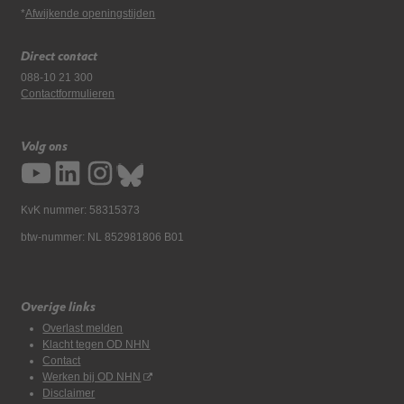
*
Afwijkende openingstijden
Direct contact
088-10 21 300
Contactformulieren
Volg ons
KvK nummer: 58315373
btw-nummer: NL 852981806 B01
Overige links
Overlast melden
Klacht tegen OD NHN
Contact
Werken bij OD NHN
Disclaimer