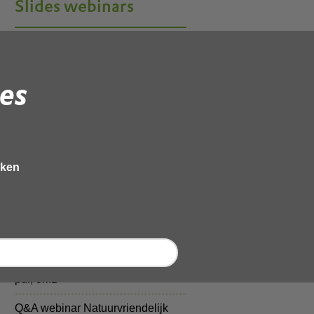
Slides webinars
Natuurvriendelijk isoleren
provincie Noord-Holland
pdf
, 1MB
es
Q&A natuurvriendelijk isoleren
pdf
, 152kB
Natuurinclusief isoleren en pre-
SMP-systematiek provincie
eken
Noord-Holland
pdf
, 1MB
Natuurvriendelijk na-isoleren:
natuur en verduurzaming hand in
hand met SMP OD NHN
pdf
, 3MB
Q&A webinar Natuurvriendelijk